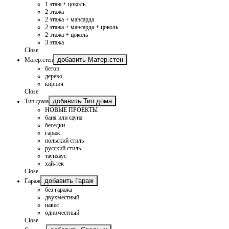
1 этаж + цоколь
2 этажа
2 этажа + мансарда
2 этажа + мансарда + цоколь
2 этажа + цоколь
3 этажа
Close
добавить Матер.стен
Матер.стен
бетон
дерево
кирпич
Close
добавить Тип дома
Тип дома
НОВЫЕ ПРОЕКТЫ
баня или сауна
беседки
гараж
польский стиль
русский стиль
таунхаус
хай-тек
Close
добавить Гараж
Гараж
без гаража
двухместный
навес
одноместный
Close