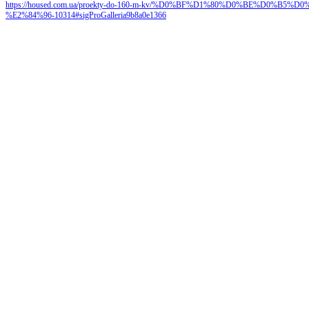
https://housed.com.ua/proekty-do-160-m-kv/%D0%BF%D1%80%D0%BE%D0%
%E2%84%96-10314#sigProGalleria9b8a0e1366