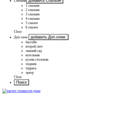
добавить Спальни
Спальни
1 спальня
2 спальни
3 спальни
4 спальни
5 спален
6 спален
Close
добавить Доп.элем.
Доп.элем.
бассейн
второй свет
зимний сад
котельная
кухня-столовая
лоджия
терраса
эркер
Close