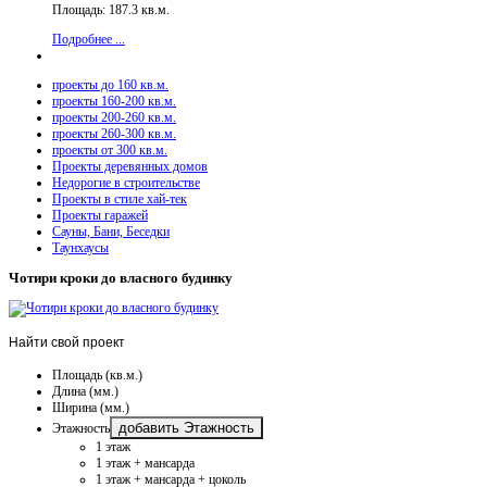
Площадь: 187.3 кв.м.
Подробнее ...
проекты до 160 кв.м.
проекты 160-200 кв.м.
проекты 200-260 кв.м.
проекты 260-300 кв.м.
проекты от 300 кв.м.
Проекты деревянных домов
Недорогие в строительстве
Проекты в стиле хай-тек
Проекты гаражей
Сауны, Бани, Беседки
Таунхаусы
Чотири кроки до власного будинку
Найти
свой проект
Площадь (кв.м.)
Длина (мм.)
Ширина (мм.)
добавить Этажность
Этажность
1 этаж
1 этаж + мансарда
1 этаж + мансарда + цоколь