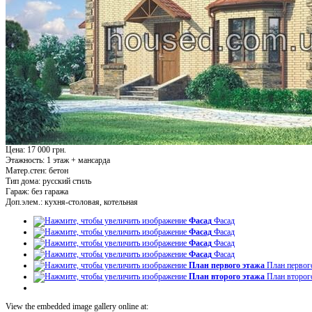
Цена: 17 000 грн.
Этажность:
1 этаж + мансарда
Матер.стен:
бетон
Тип дома:
русский стиль
Гараж:
без гаража
Доп.элем.:
кухня-столовая, котельная
Фасад
Фасад
Фасад
Фасад
Фасад
Фасад
Фасад
Фасад
План первого этажа
План первог
План второго этажа
План второг
View the embedded image gallery online at: