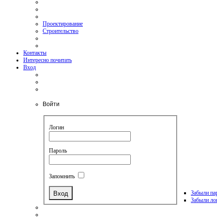
Проектирование
Строительство
Контакты
Интересно почитать
Вход
Войти
Логин
Пароль
Запомнить
Забыли па
Забыли ло