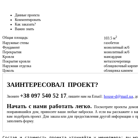
Данные проекта
Комментировать
Как заказать?
Важно знать
2
Общая площадь:
103.5 м
Наружные стены
газобетон
Фундамент
монолитный ж/б
Перекрытия
монолитный ж/б
Кровля
мансардная
Покрытие кровли
металлочерепица
Наружная отделка
облицовочный кирпи
Цоколь
облицовка камнем
ЗАИНТЕРЕСОВАЛ ПРОЕКТ?
+38 097 540 52 17
Email:
house-d@mail.ua
Звоните
, пишите нам на
, д
Начать с нами работать легко.
Посмотрите проекты домов
понравившийся дом, приносите ваши любые наброски. А если вы расскажите о ва
вам подобрать проект. Для заказа или для предоставления другой информации о пр
заполнить форму.
Состав и стоимость проекта уточняйте у менеджера: вы мо