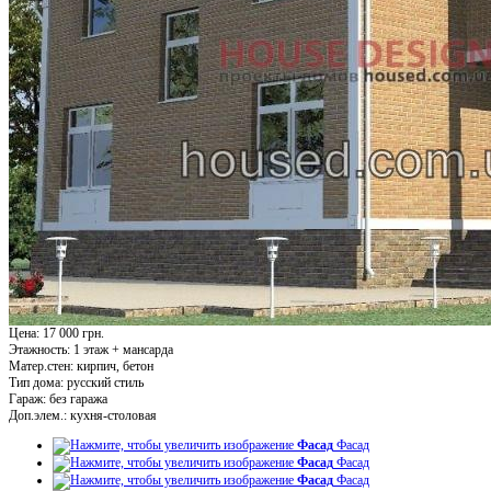
Цена: 17 000 грн.
Этажность:
1 этаж + мансарда
Матер.стен:
кирпич, бетон
Тип дома:
русский стиль
Гараж:
без гаража
Доп.элем.:
кухня-столовая
Фасад
Фасад
Фасад
Фасад
Фасад
Фасад