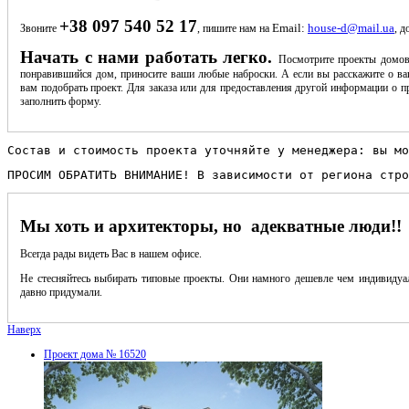
+38 097 540 52 17
Email:
house-d@mail.ua
Звоните
, пишите нам на
, д
Начать с нами работать легко.
Посмотрите проекты домов
понравившийся дом, приносите ваши любые наброски. А если вы расскажите о ва
вам подобрать проект. Для заказа или для предоставления другой информации о пр
заполнить форму.
Состав и стоимость проекта уточняйте у менеджера: вы мо
ПРОСИМ ОБРАТИТЬ ВНИМАНИЕ! В зависимости от региона стро
Мы хоть и архитекторы, но адекватные люди!!
Всегда рады видеть Вас в нашем офисе.
Не стесняйтесь выбирать типовые проекты. Они намного дешевле чем индивидуал
давно придумали.
Наверх
Проект дома № 16520