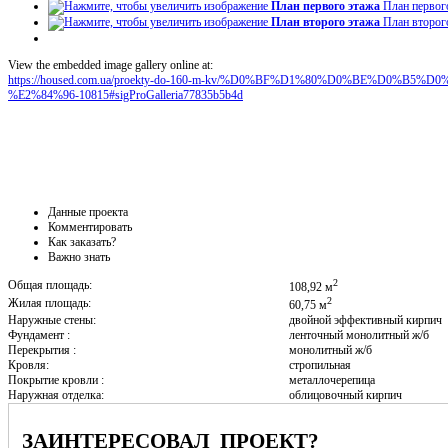
План первого этажа
План первог
План второго этажа
План второг
View the embedded image gallery online at:
https://housed.com.ua/proekty-do-160-m-kv/%D0%BF%D1%80%D0%BE%D0%
%E2%84%96-10815#sigProGalleria77835b5b4d
Данные проекта
Комментировать
Как заказать?
Важно знать
2
Общая площадь:
108,92 м
2
Жилая площадь:
60,75 м
Наружные стены:
двойной эффективный кирпич
Фундамент :
ленточный монолитный ж/б
Перекрытия :
монолитный ж/б
Кровля:
стропильная
Покрытие кровли :
металлочерепица
Наружная отделка:
облицовочный кирпич
ЗАИНТЕРЕСОВАЛ ПРОЕКТ?