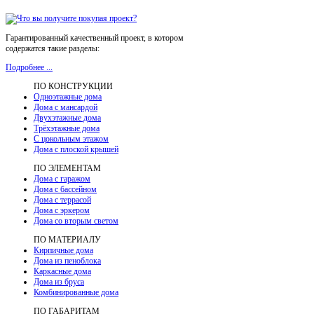
Гарантированный качественный проект, в котором
содержатся такие разделы:
Подробнее ...
ПО КОНСТРУКЦИИ
Одноэтажные дома
Дома с мансардой
Двухэтажные дома
Трёхэтажные дома
С цокольным этажом
Дома с плоской крышей
ПО ЭЛЕМЕНТАМ
Дома с гаражом
Дома с бассейном
Дома с террасой
Дома с эркером
Дома со вторым светом
ПО МАТЕРИАЛУ
Кирпичные дома
Дома из пеноблока
Каркасные дома
Дома из бруса
Комбинированные дома
ПО ГАБАРИТАМ