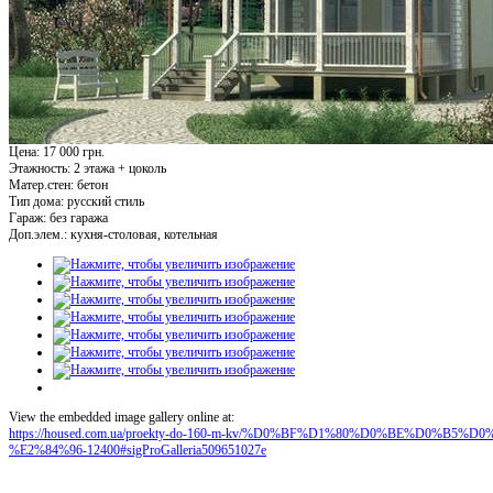
Цена: 17 000 грн.
Этажность:
2 этажа + цоколь
Матер.стен:
бетон
Тип дома:
русский стиль
Гараж:
без гаража
Доп.элем.:
кухня-столовая, котельная
View the embedded image gallery online at:
https://housed.com.ua/proekty-do-160-m-kv/%D0%BF%D1%80%D0%BE%D0%
%E2%84%96-12400#sigProGalleria509651027e