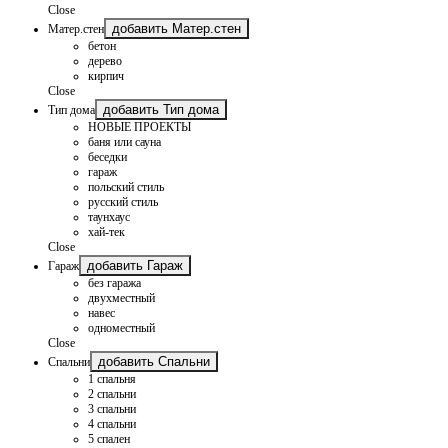
Close
добавить Матер.стен
Матер.стен
бетон
дерево
кирпич
Close
добавить Тип дома
Тип дома
НОВЫЕ ПРОЕКТЫ
баня или сауна
беседки
гараж
польский стиль
русский стиль
таунхаус
хай-тек
Close
добавить Гараж
Гараж
без гаража
двухместный
навес
одноместный
Close
добавить Спальни
Спальни
1 спальня
2 спальни
3 спальни
4 спальни
5 спален