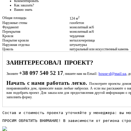
Комментировать
Как заказать?
Важно знать
2
Общая площадь:
124 м
Наружные стены
газобетон
Фундамент
монолитный ж/б
Перекрытия
монолитный ж/б
Кровля
чердачная
Покрытие кровли
металлочерепица
Наружная отделка
штукатурка
Цоколь
натуральный или искусственный камень
ЗАИНТЕРЕСОВАЛ ПРОЕКТ?
+38 097 540 52 17
Email:
house-d@mail.ua
Звоните
, пишите нам на
, д
Начать с нами работать легко.
Посмотрите проекты домов
понравившийся дом, приносите ваши любые наброски. А если вы расскажите о ва
вам подобрать проект. Для заказа или для предоставления другой информации о пр
заполнить форму.
Состав и стоимость проекта уточняйте у менеджера: вы мо
ПРОСИМ ОБРАТИТЬ ВНИМАНИЕ! В зависимости от региона стро