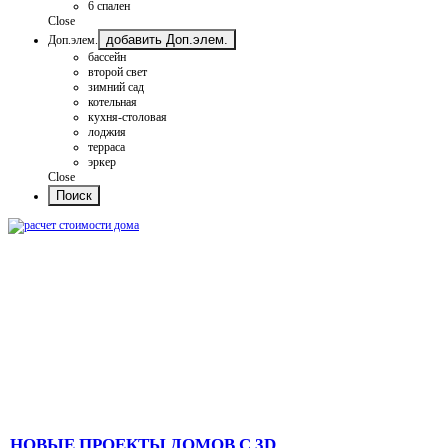
6 спален
Close
добавить Доп.элем.
Доп.элем.
бассейн
второй свет
зимний сад
котельная
кухня-столовая
лоджия
терраса
эркер
Close
НОВЫЕ ПРОЕКТЫ ДОМОВ С 3D