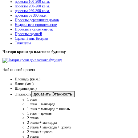
проекты 160-200 кв.м.
проекты 200-260 кв.м.
проекты 260-300 кв.м.
проекты от 300 кв.м.
Проекты деревянных домов
Недорогие в строительстве
Проекты в стиле хай-тек
Проекты гаражей
Сауны, Бани, Беседки
Таунхаусы
Чотири кроки до власного будинку
Найти
свой проект
Площадь (кв.м.)
Длина (мм.)
Ширина (мм.)
добавить Этажность
Этажность
1 этаж
1 этаж + мансарда
1 этаж + мансарда + цоколь
1 этаж + цоколь
2 этажа
2 этажа + мансарда
2 этажа + мансарда + цоколь
2 этажа + цоколь
3 этажа