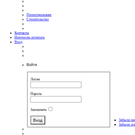
Проектирование
Строительство
Контакты
Интересно почитать
Вход
Войти
Логин
Пароль
Запомнить
Забыли па
Забыли ло