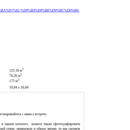
B5%D0%BA%D1%82-%D0%B4%D0%BE%D0%BC%D0%B0-
2
125.18 м
2
76,26 м
2
175 м
10,84 х 16,84
оговаривайтесь с нами о встрече.
 в нашем каталоге, можете также сфотографировать
шей семье, привычках и образе жизни, то мы сможем