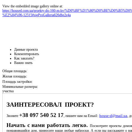
View the embedded image gallery online at:
https://housed.com.ua/proekty-do-160-m-kv/%D0%BF%D1%80%D0%BE%D0%
%E2%84%96-12515#sigProGalleria626dbe2e4a
Данные проекта
Комментировать
Как заказать?
Важно знать
Общая площадь:
Жилая площадь:
Площадь застройки:
Минимальные размеры:
участка
ЗАИНТЕРЕСОВАЛ ПРОЕКТ?
+38 097 540 52 17
Email:
house-d@mail.ua
Звоните
, пишите нам на
, д
Начать с нами работать легко.
Посмотрите проекты домов
понравившийся дом, приносите ваши любые наброски. А если вы расскажите о ва