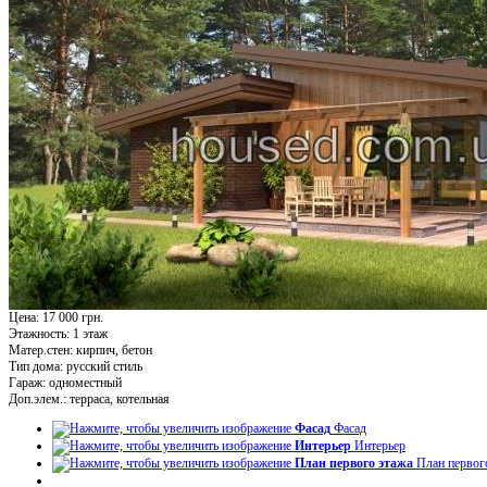
Цена: 17 000 грн.
Этажность:
1 этаж
Матер.стен:
кирпич, бетон
Тип дома:
русский стиль
Гараж:
одноместный
Доп.элем.:
терраса, котельная
Фасад
Фасад
Интерьер
Интерьер
План первого этажа
План первог