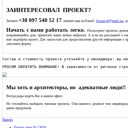
ЗАИНТЕРЕСОВАЛ ПРОЕКТ?
+38 097 540 52 17
Email:
house-d@mail.ua
Звоните
, пишите нам на
, д
Начать с нами работать легко.
Посмотрите проекты домов
понравившийся дом, приносите ваши любые наброски. А если вы расскажите о ва
вам подобрать проект. Для заказа или для предоставления другой информации о пр
заполнить форму.
Состав и стоимость проекта уточняйте у менеджера: вы мо
ПРОСИМ ОБРАТИТЬ ВНИМАНИЕ! В зависимости от региона стро
Мы хоть и архитекторы, но адекватные люди!!
Всегда рады видеть Вас в нашем офисе.
Не стесняйтесь выбирать типовые проекты. Они намного дешевле чем индивидуал
давно придумали.
Наверх
Проект дома № 13929