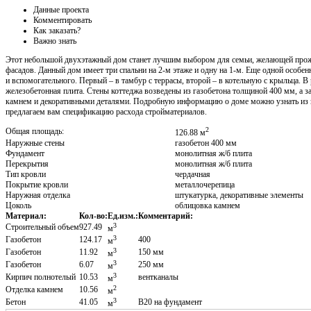
Данные проекта
Комментировать
Как заказать?
Важно знать
Этот небольшой двухэтажный дом станет лучшим выбором для семьи, желающей прожи
фасадов. Данный дом имеет три спальни на 2-м этаже и одну на 1-м. Еще одной особен
и вспомогательного. Первый – в тамбур с террасы, второй – в котельную с крыльца. 
железобетонная плита. Стены коттеджа возведены из газобетона толщиной 400 мм, а 
камнем и декоративными деталями. Подробную информацию о доме можно узнать из п
предлагаем вам спецификацию расхода стройматериалов.
2
Общая площадь:
126.88 м
Наружные стены
газобетон 400 мм
Фундамент
монолитная ж/б плита
Перекрытия
монолитная ж/б плита
Тип кровли
чердачная
Покрытие кровли
металлочерепица
Наружная отделка
штукатурка, декоративные элементы
Цоколь
облицовка камнем
Материал:
Кол-во:
Ед.изм.:
Комментарий:
3
Строительный объем
927.49
м
3
Газобетон
124.17
400
м
3
Газобетон
11.92
150 мм
м
3
Газобетон
6.07
250 мм
м
3
Кирпич полнотелый
10.53
вентканалы
м
2
Отделка камнем
10.56
м
3
Бетон
41.05
В20 на фундамент
м