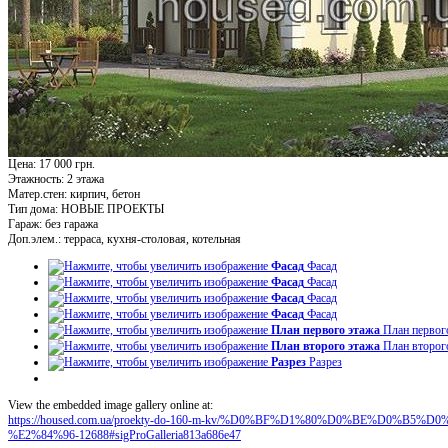
Цена: 17 000 грн.
Этажность:
2 этажа
Матер.стен:
кирпич, бетон
Тип дома:
НОВЫЕ ПРОЕКТЫ
Гараж:
без гаража
Доп.элем.:
терраса, кухня-столовая, котельная
Фасад
Фасад
Фасад
Фасад
Фасад
Фасад
Фасад
Фасад
План первого этажа
План первог
План второго этажа
План второг
Разрез
Разрез
View the embedded image gallery online at:
https://housed.com.ua/proekty-do-160-m-kv/%D0%BF%D1%80%D0%BE%D0%
%E2%84%96-12688#sigProGalleria813a686e47