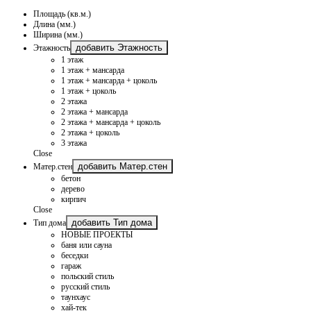
Площадь (кв.м.)
Длина (мм.)
Ширина (мм.)
добавить Этажность
Этажность
1 этаж
1 этаж + мансарда
1 этаж + мансарда + цоколь
1 этаж + цоколь
2 этажа
2 этажа + мансарда
2 этажа + мансарда + цоколь
2 этажа + цоколь
3 этажа
Close
добавить Матер.стен
Матер.стен
бетон
дерево
кирпич
Close
добавить Тип дома
Тип дома
НОВЫЕ ПРОЕКТЫ
баня или сауна
беседки
гараж
польский стиль
русский стиль
таунхаус
хай-тек