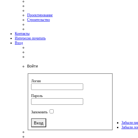
Проектирование
Строительство
Контакты
Интересно почитать
Вход
Войти
Логин
Пароль
Запомнить
Забыли па
Забыли ло