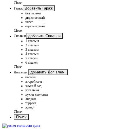
Close
добавить Гараж
Гараж
без гаража
двухместный
навес
одноместный
Close
добавить Спальни
Спальни
1 спальня
2 спальни
3 спальни
4 спальни
5 спален
6 спален
Close
добавить Доп.элем.
Доп.элем.
бассейн
второй свет
зимний сад
котельная
кухня-столовая
лоджия
терраса
эркер
Close