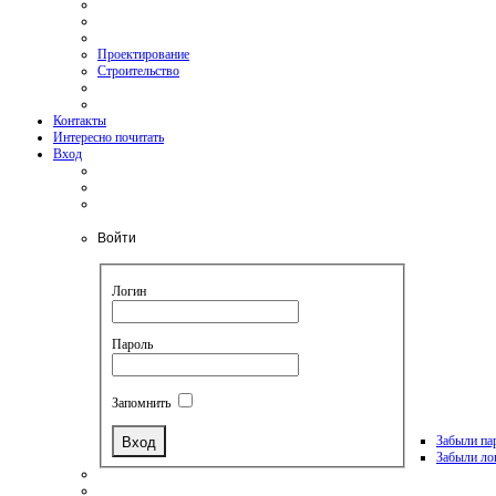
Проектирование
Строительство
Контакты
Интересно почитать
Вход
Войти
Логин
Пароль
Запомнить
Забыли па
Забыли ло