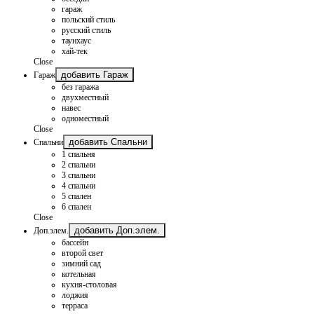
гараж
польский стиль
русский стиль
таунхаус
хай-тек
Close
добавить Гараж
Гараж
без гаража
двухместный
навес
одноместный
Close
добавить Спальни
Спальни
1 спальня
2 спальни
3 спальни
4 спальни
5 спален
6 спален
Close
добавить Доп.элем.
Доп.элем.
бассейн
второй свет
зимний сад
котельная
кухня-столовая
лоджия
терраса