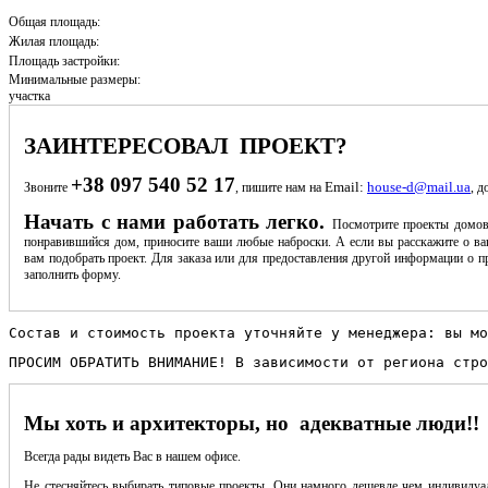
Общая площадь:
Жилая площадь:
Площадь застройки:
Минимальные размеры:
участка
ЗАИНТЕРЕСОВАЛ ПРОЕКТ?
+38 097 540 52 17
Email:
house-d@mail.ua
Звоните
, пишите нам на
, д
Начать с нами работать легко.
Посмотрите проекты домов
понравившийся дом, приносите ваши любые наброски. А если вы расскажите о ва
вам подобрать проект. Для заказа или для предоставления другой информации о пр
заполнить форму.
Состав и стоимость проекта уточняйте у менеджера: вы мо
ПРОСИМ ОБРАТИТЬ ВНИМАНИЕ! В зависимости от региона стро
Мы хоть и архитекторы, но адекватные люди!!
Всегда рады видеть Вас в нашем офисе.
Не стесняйтесь выбирать типовые проекты. Они намного дешевле чем индивидуал