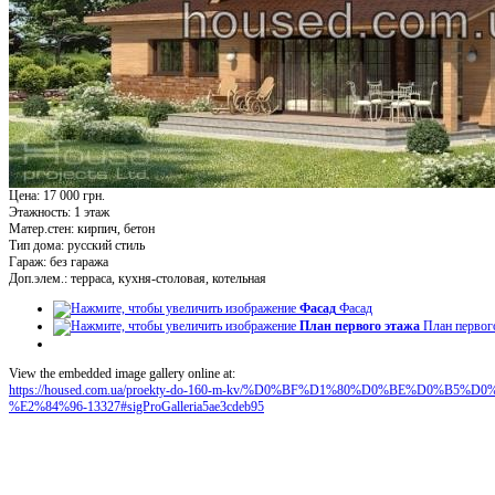
Цена: 17 000 грн.
Этажность:
1 этаж
Матер.стен:
кирпич, бетон
Тип дома:
русский стиль
Гараж:
без гаража
Доп.элем.:
терраса, кухня-столовая, котельная
Фасад
Фасад
План первого этажа
План первог
View the embedded image gallery online at:
https://housed.com.ua/proekty-do-160-m-kv/%D0%BF%D1%80%D0%BE%D0%
%E2%84%96-13327#sigProGalleria5ae3cdeb95