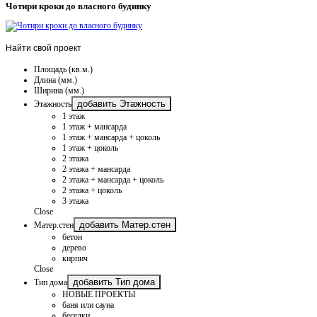
Чотири кроки до власного будинку
Найти
свой проект
Площадь (кв.м.)
Длина (мм.)
Ширина (мм.)
добавить Этажность
Этажность
1 этаж
1 этаж + мансарда
1 этаж + мансарда + цоколь
1 этаж + цоколь
2 этажа
2 этажа + мансарда
2 этажа + мансарда + цоколь
2 этажа + цоколь
3 этажа
Close
добавить Матер.стен
Матер.стен
бетон
дерево
кирпич
Close
добавить Тип дома
Тип дома
НОВЫЕ ПРОЕКТЫ
баня или сауна
беседки