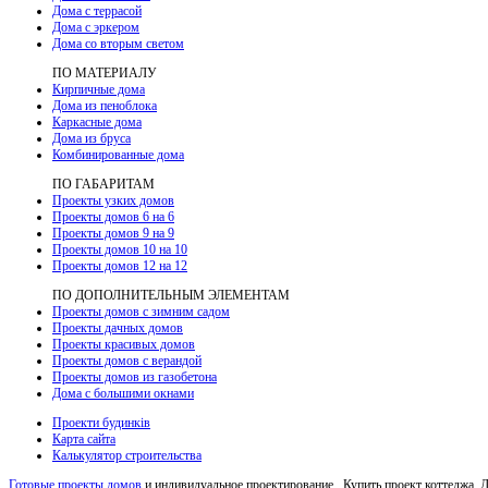
Дома с террасой
Дома с эркером
Дома со вторым светом
ПО МАТЕРИАЛУ
Кирпичные дома
Дома из пеноблока
Каркасные дома
Дома из бруса
Комбинированные дома
ПО ГАБАРИТАМ
Проекты узких домов
Проекты домов 6 на 6
Проекты домов 9 на 9
Проекты домов 10 на 10
Проекты домов 12 на 12
ПО ДОПОЛНИТЕЛЬНЫМ ЭЛЕМЕНТАМ
Проекты домов с зимним садом
Проекты дачных домов
Проекты красивых домов
Проекты домов с верандой
Проекты домов из газобетона
Дома с большими окнами
Проекти будинків
Карта сайта
Калькулятор строительства
Готовые проекты домов
и индивидуальное проектирование. Купить проект коттеджа. 