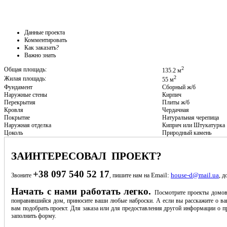
Данные проекта
Комментировать
Как заказать?
Важно знать
2
Общая площадь:
135.2 м
2
Жилая площадь:
55 м
Фундамент
Сборный ж/б
Наружные стены
Кирпич
Перекрытия
Плиты ж/б
Кровля
Чердачная
Покрытие
Натуральная черепица
Наружная отделка
Киприч или Штукатурка
Цоколь
Природный камень
ЗАИНТЕРЕСОВАЛ ПРОЕКТ?
+38 097 540 52 17
Email:
house-d@mail.ua
Звоните
, пишите нам на
, д
Начать с нами работать легко.
Посмотрите проекты домов
понравившийся дом, приносите ваши любые наброски. А если вы расскажите о ва
вам подобрать проект. Для заказа или для предоставления другой информации о пр
заполнить форму.