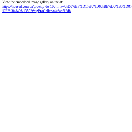
View the embedded image gallery online at:
https://housed.com.ua/proekty-do-160-m-kv/%D0%BF%D1%80%D0%BE%D0%
%E2%84%96-13502#sigProGalleria446abf12db