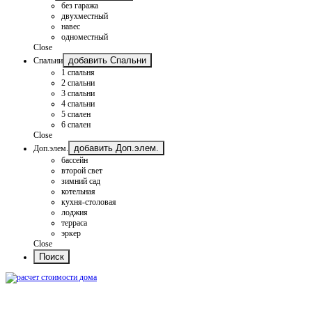
без гаража
двухместный
навес
одноместный
Close
добавить Спальни
Спальни
1 спальня
2 спальни
3 спальни
4 спальни
5 спален
6 спален
Close
добавить Доп.элем.
Доп.элем.
бассейн
второй свет
зимний сад
котельная
кухня-столовая
лоджия
терраса
эркер
Close