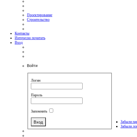
Проектирование
Строительство
Контакты
Интересно почитать
Вход
Войти
Логин
Пароль
Запомнить
Забыли па
Забыли ло