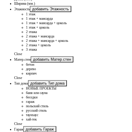
Ширина (мм.)
добавить Этажность
Этажность
1 этаж
1 этаж + мансарда
1 этаж + мансарда + цоколь
1 этаж + цоколь
2 этажа
2 этажа + мансарда
2 этажа + мансарда + цоколь
2 этажа + цоколь
3 этажа
Close
добавить Матер.стен
Матер.стен
бетон
дерево
кирпич
Close
добавить Тип дома
Тип дома
НОВЫЕ ПРОЕКТЫ
баня или сауна
беседки
гараж
польский стиль
русский стиль
таунхаус
хай-тек
Close
добавить Гараж
Гараж