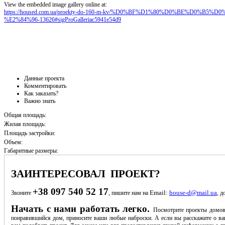
View the embedded image gallery online at:
https://housed.com.ua/proekty-do-160-m-kv/%D0%BF%D1%80%D0%BE%D0%
%E2%84%96-13626#sigProGalleriac5941e54d9
Данные проекта
Комментировать
Как заказать?
Важно знать
Общая площадь:
Жилая площадь:
Площадь застройки:
Объем:
Габаритные размеры:
ЗАИНТЕРЕСОВАЛ ПРОЕКТ?
+38 097 540 52 17
Email:
house-d@mail.ua
Звоните
, пишите нам на
, д
Начать с нами работать легко.
Посмотрите проекты домов
понравившийся дом, приносите ваши любые наброски. А если вы расскажите о ва