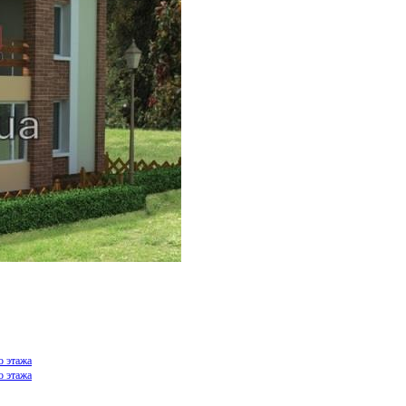
о этажа
о этажа