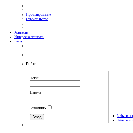
Проектирование
Строительство
Контакты
Интересно почитать
Вход
Войти
Логин
Пароль
Запомнить
Забыли па
Забыли ло