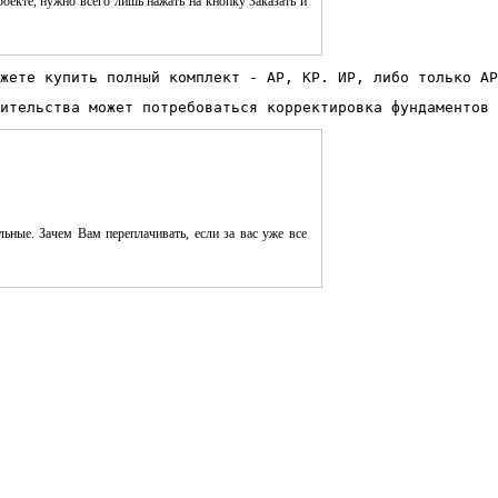
оекте, нужно всего лишь нажать на кнопку Заказать и
жете купить полный комплект - АР, КР. ИР, либо только АР
ительства может потребоваться корректировка фундаментов 
ьные. Зачем Вам переплачивать, если за вас уже все