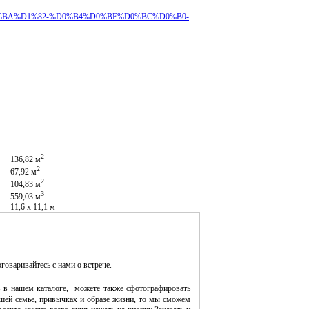
B5%D0%BA%D1%82-%D0%B4%D0%BE%D0%BC%D0%B0-
2
136,82 м
2
67,92 м
2
104,83 м
3
559,03 м
11,6 х 11,1 м
оговаривайтесь с нами о встрече.
 в нашем каталоге, можете также сфотографировать
шей семье, привычках и образе жизни, то мы сможем