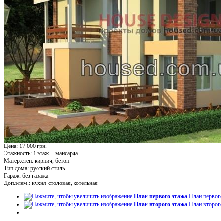
Цена: 17 000 грн.
Этажность:
1 этаж + мансарда
Матер.стен:
кирпич, бетон
Тип дома:
русский стиль
Гараж:
без гаража
Доп.элем.:
кухня-столовая, котельная
План первого этажа
План первог
План второго этажа
План второг