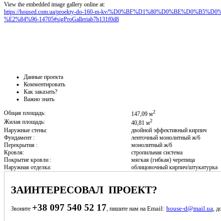
View the embedded image gallery online at:
https://housed.com.ua/proekty-do-160-m-kv/%D0%BF%D1%80%D0%BE%D0%
%E2%84%96-14705#sigProGalleriab7b131f0d8
Данные проекта
Комментировать
Как заказать?
Важно знать
2
Общая площадь:
147,09 м
2
Жилая площадь:
40,81 м
Наружные стены:
двойной эффективный кирпич
Фундамент :
ленточный монолитный ж/б
Перекрытия :
монолитный ж/б
Кровля:
стропильная система
Покрытие кровли :
мягкая (гибкая) черепица
Наружная отделка:
облицовочный кирпич/штукатурка
ЗАИНТЕРЕСОВАЛ ПРОЕКТ?
+38 097 540 52 17
Email:
house-d@mail.ua
Звоните
, пишите нам на
, д