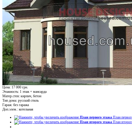
Цена: 17 000 грн.
Этажность:
1 этаж + мансарда
Матер.стен:
кирпич, бетон
Тип дома:
русский стиль
Гараж:
без гаража
Доп.элем.:
котельная
План первого этажа
План первог
План второго этажа
План второг