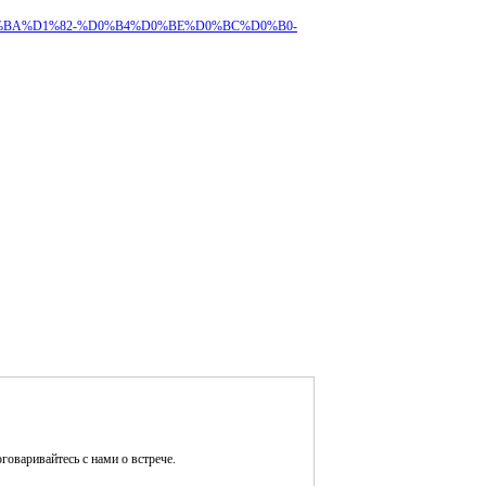
B5%D0%BA%D1%82-%D0%B4%D0%BE%D0%BC%D0%B0-
оговаривайтесь с нами о встрече.