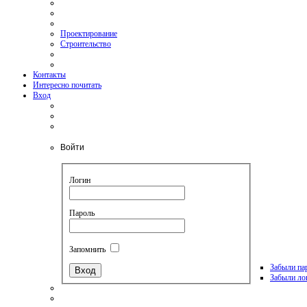
Проектирование
Строительство
Контакты
Интересно почитать
Вход
Войти
Логин
Пароль
Запомнить
Забыли па
Забыли ло