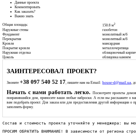
Данные проекта
Комментировать
Как заказать?
Важно знать
2
Общая площадь:
150.8 м
Наружные стены
газобетон
Фундамент
монолитный ж/б
Перекрытия
монолитный ж/б
Кровля
мансардная
Покрытие кровли
металлочерепица
Наружная отделка
облицовочный кирпи
Цоколь
облицовка камнем
ЗАИНТЕРЕСОВАЛ ПРОЕКТ?
+38 097 540 52 17
Email:
house-d@mail.ua
Звоните
, пишите нам на
, д
Начать с нами работать легко.
Посмотрите проекты домов
понравившийся дом, приносите ваши любые наброски. А если вы расскажите о ва
вам подобрать проект. Для заказа или для предоставления другой информации о пр
заполнить форму.
Состав и стоимость проекта уточняйте у менеджера: вы мо
ПРОСИМ ОБРАТИТЬ ВНИМАНИЕ! В зависимости от региона стро