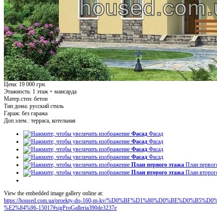
Цена: 19 000 грн.
Этажность:
1 этаж + мансарда
Матер.стен:
бетон
Тип дома:
русский стиль
Гараж:
без гаража
Доп.элем.:
терраса, котельная
Фасад
Фасад
Фасад
Фасад
Фасад
Фасад
Фасад
Фасад
План первого этажа
План первог
План второго этажа
План второг
View the embedded image gallery online at:
https://housed.com.ua/proekty-do-160-m-kv/%D0%BF%D1%80%D0%BE%D0%
%E2%84%96-15017#sigProGalleria390de3237e