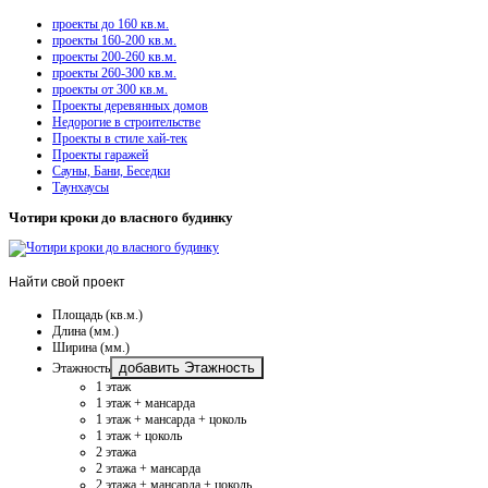
проекты до 160 кв.м.
проекты 160-200 кв.м.
проекты 200-260 кв.м.
проекты 260-300 кв.м.
проекты от 300 кв.м.
Проекты деревянных домов
Недорогие в строительстве
Проекты в стиле хай-тек
Проекты гаражей
Сауны, Бани, Беседки
Таунхаусы
Чотири кроки до власного будинку
Найти
свой проект
Площадь (кв.м.)
Длина (мм.)
Ширина (мм.)
добавить Этажность
Этажность
1 этаж
1 этаж + мансарда
1 этаж + мансарда + цоколь
1 этаж + цоколь
2 этажа
2 этажа + мансарда
2 этажа + мансарда + цоколь