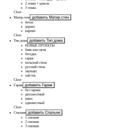
2 этажа + цоколь
3 этажа
Close
добавить Матер.стен
Матер.стен
бетон
дерево
кирпич
Close
добавить Тип дома
Тип дома
НОВЫЕ ПРОЕКТЫ
баня или сауна
беседки
гараж
польский стиль
русский стиль
таунхаус
хай-тек
Close
добавить Гараж
Гараж
без гаража
двухместный
навес
одноместный
Close
добавить Спальни
Спальни
1 спальня
2 спальни
3 спальни