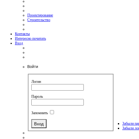
Проектирование
Строительство
Контакты
Интересно почитать
Вход
Войти
Логин
Пароль
Запомнить
Забыли па
Забыли ло