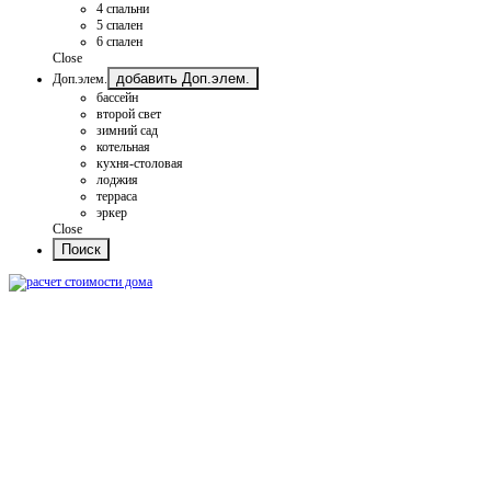
4 спальни
5 спален
6 спален
Close
добавить Доп.элем.
Доп.элем.
бассейн
второй свет
зимний сад
котельная
кухня-столовая
лоджия
терраса
эркер
Close