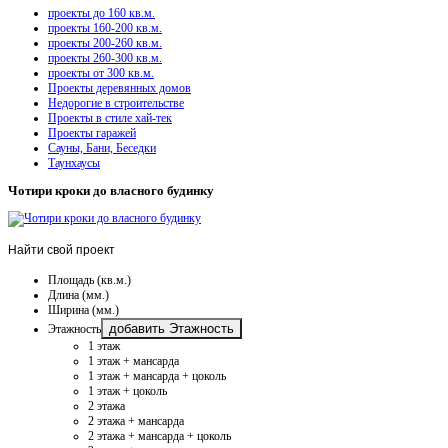
проекты до 160 кв.м.
проекты 160-200 кв.м.
проекты 200-260 кв.м.
проекты 260-300 кв.м.
проекты от 300 кв.м.
Проекты деревянных домов
Недорогие в строительстве
Проекты в стиле хай-тек
Проекты гаражей
Сауны, Бани, Беседки
Таунхаусы
Чотири кроки до власного будинку
Найти
свой проект
Площадь (кв.м.)
Длина (мм.)
Ширина (мм.)
добавить Этажность
Этажность
1 этаж
1 этаж + мансарда
1 этаж + мансарда + цоколь
1 этаж + цоколь
2 этажа
2 этажа + мансарда
2 этажа + мансарда + цоколь