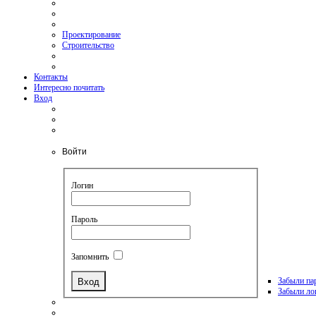
Проектирование
Строительство
Контакты
Интересно почитать
Вход
Войти
Логин
Пароль
Запомнить
Забыли па
Забыли ло