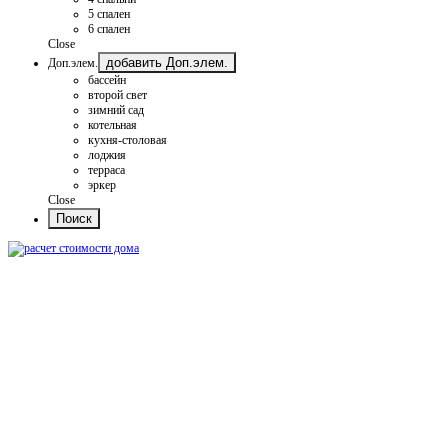
5 спален
6 спален
Close
добавить Доп.элем.
Доп.элем.
бассейн
второй свет
зимний сад
котельная
кухня-столовая
лоджия
терраса
эркер
Close