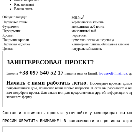
Как заказать?
Важно знать
2
Общая площадь:
300.5 м
Наружные стены
керамический камень
Фундамент
монолитная ж/б плита
Перекрытия
монолитный ж/б
Кровля
чердачная
Покрытие кровли
цементно-песчаная черепица
Наружная отделка
клинкерная плитка, облицовка камнем
Цоколь
натуральный камень
ЗАИНТЕРЕСОВАЛ ПРОЕКТ?
+38 097 540 52 17
Email:
house-d@mail.ua
Звоните
, пишите нам на
, д
Начать с нами работать легко.
Посмотрите проекты домов
понравившийся дом, приносите ваши любые наброски. А если вы расскажите о ва
вам подобрать проект. Для заказа или для предоставления другой информации о пр
заполнить форму.
Состав и стоимость проекта уточняйте у менеджера: вы мо
ПРОСИМ ОБРАТИТЬ ВНИМАНИЕ! В зависимости от региона стро