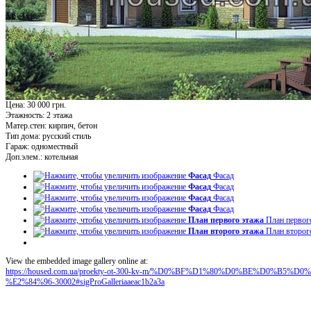
Цена: 30 000 грн.
Этажность:
2 этажа
Матер.стен:
кирпич, бетон
Тип дома:
русский стиль
Гараж:
одноместный
Доп.элем.:
котельная
Фасад
Фасад
Фасад
Фасад
Фасад
Фасад
Фасад
Фасад
План первого этажа
План первог
План второго этажа
План второг
View the embedded image gallery online at:
https://housed.com.ua/proekty-ot-300-kv-m/%D0%BF%D1%80%D0%BE%D0%
%E2%84%96-30002#sigProGalleriaaeac1b2a3a