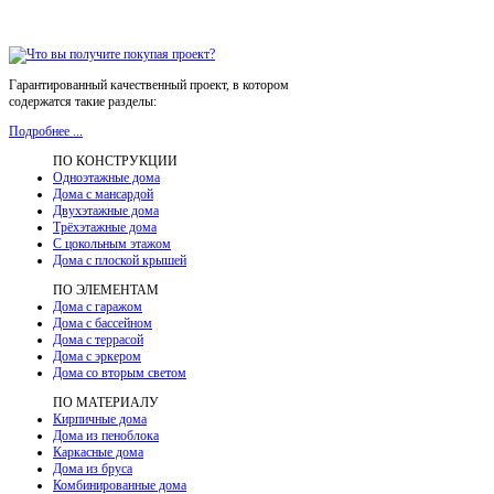
Гарантированный качественный проект, в котором
содержатся такие разделы:
Подробнее ...
ПО КОНСТРУКЦИИ
Одноэтажные дома
Дома с мансардой
Двухэтажные дома
Трёхэтажные дома
С цокольным этажом
Дома с плоской крышей
ПО ЭЛЕМЕНТАМ
Дома с гаражом
Дома с бассейном
Дома с террасой
Дома с эркером
Дома со вторым светом
ПО МАТЕРИАЛУ
Кирпичные дома
Дома из пеноблока
Каркасные дома
Дома из бруса
Комбинированные дома