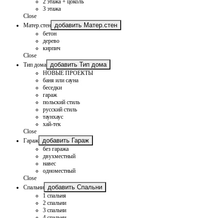
2 этажа + цоколь
3 этажа
Close
добавить Матер.стен
Матер.стен
бетон
дерево
кирпич
Close
добавить Тип дома
Тип дома
НОВЫЕ ПРОЕКТЫ
баня или сауна
беседки
гараж
польский стиль
русский стиль
таунхаус
хай-тек
Close
добавить Гараж
Гараж
без гаража
двухместный
навес
одноместный
Close
добавить Спальни
Спальни
1 спальня
2 спальни
3 спальни
4 спальни