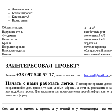
Данные проекта
Комментировать
Как заказать?
Важно знать
2
Общая площадь:
301.4 м
Наружные стены
газобетон/кирпич
Фундамент
монолитный ж/б
Перекрытия
монолитный ж/б
Кровля
чердачная
Покрытие кровли
металлочерепица
Наружная отделка
облицовочный кирпи
Цоколь
натуральный камень
ЗАИНТЕРЕСОВАЛ ПРОЕКТ?
+38 097 540 52 17
Email:
house-d@mail.ua
Звоните
, пишите нам на
, д
Начать с нами работать легко.
Посмотрите проекты домов
понравившийся дом, приносите ваши любые наброски. А если вы расскажите о ва
вам подобрать проект. Для заказа или для предоставления другой информации о пр
заполнить форму.
Состав и стоимость проекта уточняйте у менеджера: вы мо