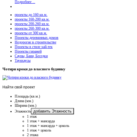
Подробнее ...
проекты до 160 кв.м.
проекты 160-200 кв.м.
проекты 200-260 кв.м.
проекты 260-300 кв.м.
проекты от 300 кв.м.
Проекты деревянных домов
Недорогие в строительстве
Проекты в стиле хай-тек
Проекты гаражей
Сауны, Бани, Беседки
Таунхаусы
Чотири кроки до власного будинку
Найти
свой проект
Площадь (кв.м.)
Длина (мм.)
Ширина (мм.)
добавить Этажность
Этажность
1 этаж
1 этаж + мансарда
1 этаж + мансарда + цоколь
1 этаж + цоколь
2 этажа