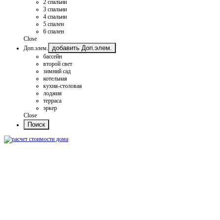
2 спальни
3 спальни
4 спальни
5 спален
6 спален
Close
добавить Доп.элем.
Доп.элем.
бассейн
второй свет
зимний сад
котельная
кухня-столовая
лоджия
терраса
эркер
Close