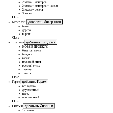
2 этажа + мансарда
2 этажа + мансарда + цоколь
2 этажа + цоколь
3 этажа
Close
добавить Матер.стен
Матер.стен
бетон
дерево
кирпич
Close
добавить Тип дома
Тип дома
НОВЫЕ ПРОЕКТЫ
баня или сауна
беседки
гараж
польский стиль
русский стиль
таунхаус
хай-тек
Close
добавить Гараж
Гараж
без гаража
двухместный
навес
одноместный
Close
добавить Спальни
Спальни
1 спальня