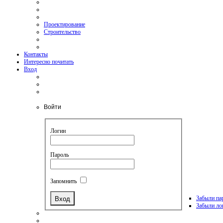
Проектирование
Строительство
Контакты
Интересно почитать
Вход
Войти
Логин
Пароль
Запомнить
Забыли па
Забыли ло