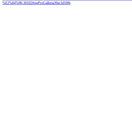
%E2%84%96-30102#sigProGalleria39ac3d10fb