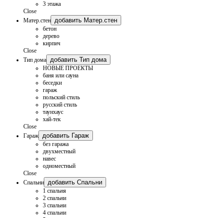
3 этажа
Close
добавить Матер.стен
Матер.стен
бетон
дерево
кирпич
Close
добавить Тип дома
Тип дома
НОВЫЕ ПРОЕКТЫ
баня или сауна
беседки
гараж
польский стиль
русский стиль
таунхаус
хай-тек
Close
добавить Гараж
Гараж
без гаража
двухместный
навес
одноместный
Close
добавить Спальни
Спальни
1 спальня
2 спальни
3 спальни
4 спальни