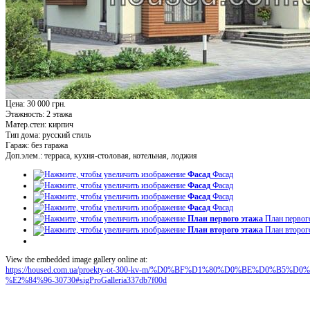
Цена: 30 000 грн.
Этажность:
2 этажа
Матер.стен:
кирпич
Тип дома:
русский стиль
Гараж:
без гаража
Доп.элем.:
терраса, кухня-столовая, котельная, лоджия
Фасад
Фасад
Фасад
Фасад
Фасад
Фасад
Фасад
Фасад
План первого этажа
План первог
План второго этажа
План второг
View the embedded image gallery online at:
https://housed.com.ua/proekty-ot-300-kv-m/%D0%BF%D1%80%D0%BE%D0%
%E2%84%96-30730#sigProGalleria337db7f00d