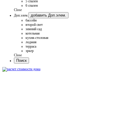
5 спален
6 спален
Close
добавить Доп.элем.
Доп.элем.
бассейн
второй свет
зимний сад
котельная
кухня-столовая
лоджия
терраса
эркер
Close