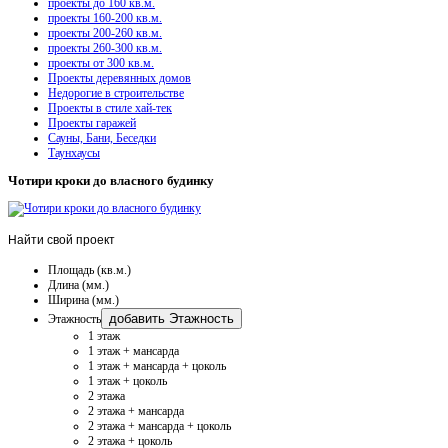
проекты до 160 кв.м.
проекты 160-200 кв.м.
проекты 200-260 кв.м.
проекты 260-300 кв.м.
проекты от 300 кв.м.
Проекты деревянных домов
Недорогие в строительстве
Проекты в стиле хай-тек
Проекты гаражей
Сауны, Бани, Беседки
Таунхаусы
Чотири кроки до власного будинку
Найти
свой проект
Площадь (кв.м.)
Длина (мм.)
Ширина (мм.)
добавить Этажность
Этажность
1 этаж
1 этаж + мансарда
1 этаж + мансарда + цоколь
1 этаж + цоколь
2 этажа
2 этажа + мансарда
2 этажа + мансарда + цоколь
2 этажа + цоколь