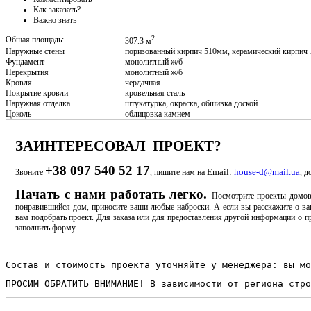
Как заказать?
Важно знать
2
Общая площадь:
307.3 м
Наружные стены
поризованный кирпич 510мм, керамический кирпич
Фундамент
монолитный ж/б
Перекрытия
монолитный ж/б
Кровля
чердачная
Покрытие кровли
кровельная сталь
Наружная отделка
штукатурка, окраска, обшивка доской
Цоколь
облицовка камнем
ЗАИНТЕРЕСОВАЛ ПРОЕКТ?
+38 097 540 52 17
Email:
house-d@mail.ua
Звоните
, пишите нам на
, д
Начать с нами работать легко.
Посмотрите проекты домов
понравившийся дом, приносите ваши любые наброски. А если вы расскажите о ва
вам подобрать проект. Для заказа или для предоставления другой информации о пр
заполнить форму.
Состав и стоимость проекта уточняйте у менеджера: вы мо
ПРОСИМ ОБРАТИТЬ ВНИМАНИЕ! В зависимости от региона стро