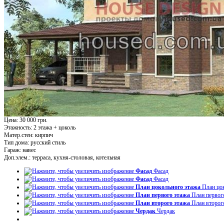
Цена: 30 000 грн.
Этажность:
2 этажа + цоколь
Матер.стен:
кирпич
Тип дома:
русский стиль
Гараж:
навес
Доп.элем.:
терраса, кухня-столовая, котельная
Фасад
Фасад
Фасад
Фасад
План цокольного этажа
План цо
План первого этажа
План первог
План второго этажа
План второг
Чердак
Чердак