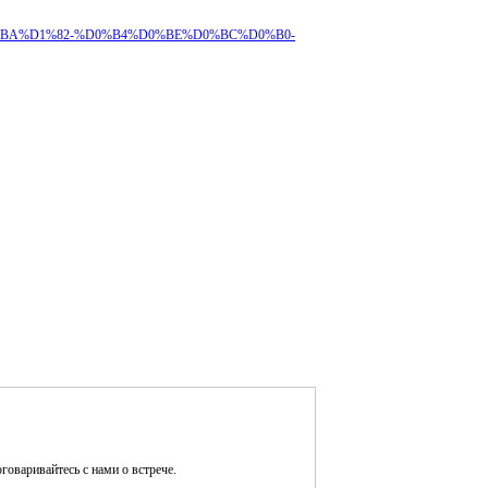
B5%D0%BA%D1%82-%D0%B4%D0%BE%D0%BC%D0%B0-
оговаривайтесь с нами о встрече.