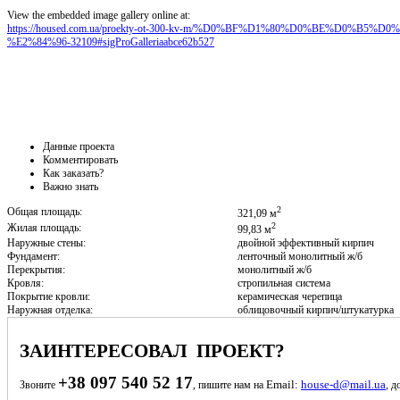
View the embedded image gallery online at:
https://housed.com.ua/proekty-ot-300-kv-m/%D0%BF%D1%80%D0%BE%D0%
%E2%84%96-32109#sigProGalleriaabce62b527
Данные проекта
Комментировать
Как заказать?
Важно знать
2
Общая площадь:
321,09 м
2
Жилая площадь:
99,83 м
Наружные стены:
двойной эффективный кирпич
Фундамент:
ленточный монолитный ж/б
Перекрытия:
монолитный ж/б
Кровля:
стропильная система
Покрытие кровли:
керамическая черепица
Наружная отделка:
облицовочный кирпич/штукатурка
ЗАИНТЕРЕСОВАЛ ПРОЕКТ?
+38 097 540 52 17
Email:
house-d@mail.ua
Звоните
, пишите нам на
, д