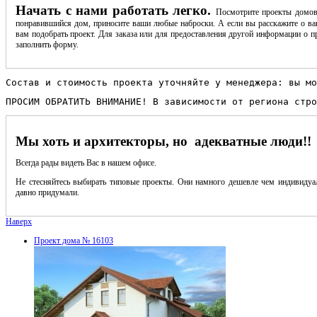
Начать с нами работать легко.
Посмотрите проекты домов
понравившийся дом, приносите ваши любые наброски. А если вы расскажите о ва
вам подобрать проект. Для заказа или для предоставления другой информации о пр
заполнить форму.
Состав и стоимость проекта уточняйте у менеджера: вы мо
ПРОСИМ ОБРАТИТЬ ВНИМАНИЕ! В зависимости от региона стро
Мы хоть и архитекторы, но адекватные люди!!
Всегда рады видеть Вас в нашем офисе.
Не стесняйтесь выбирать типовые проекты. Они намного дешевле чем индивидуал
давно придумали.
Наверх
Проект дома № 16103