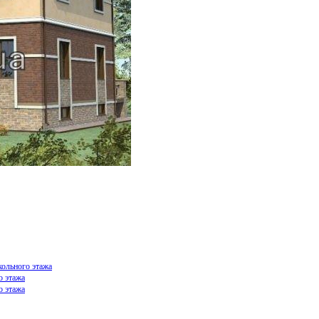
кольного этажа
о этажа
о этажа