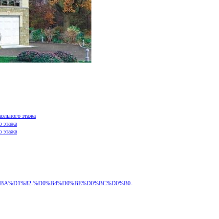
кольного этажа
о этажа
о этажа
B5%D0%BA%D1%82-%D0%B4%D0%BE%D0%BC%D0%B0-