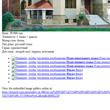
Цена: 30 000 грн.
Этажность:
2 этажа + цоколь
Матер.стен:
бетон
Тип дома:
русский стиль
Гараж:
одноместный
Доп.элем.:
второй свет, терраса, котельная
План цокольного этажа
План цо
План первого этажа
План первог
План второго этажа
План второг
Фасад
Фасад
Фасад
Фасад
Фасад
Фасад
View the embedded image gallery online at:
https://housed.com.ua/proekty-ot-300-kv-m/%D0%BF%D1%80%D0%BE%D0%
%E2%84%96-37110#sigProGalleria8cd9492220