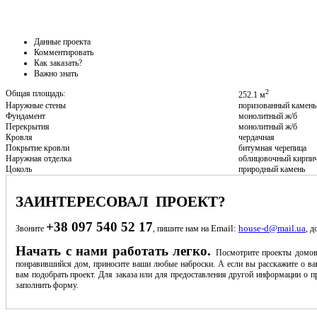
Данные проекта
Комментировать
Как заказать?
Важно знать
2
Общая площадь:
252.1 м
Наружные стены
поризованный камень
Фундамент
монолитный ж/б
Перекрытия
монолитный ж/б
Кровля
чердачная
Покрытие кровли
битумная черепица
Наружная отделка
облицовочный кирпи
Цоколь
природный камень
ЗАИНТЕРЕСОВАЛ ПРОЕКТ?
+38 097 540 52 17
Email:
house-d@mail.ua
Звоните
, пишите нам на
, д
Начать с нами работать легко.
Посмотрите проекты домов
понравившийся дом, приносите ваши любые наброски. А если вы расскажите о ва
вам подобрать проект. Для заказа или для предоставления другой информации о пр
заполнить форму.