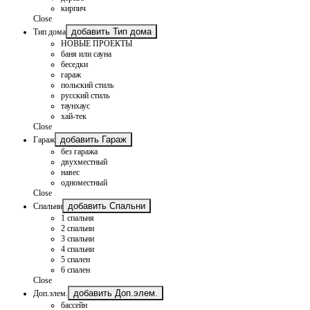
кирпич
Close
добавить Тип дома
Тип дома
НОВЫЕ ПРОЕКТЫ
баня или сауна
беседки
гараж
польский стиль
русский стиль
таунхаус
хай-тек
Close
добавить Гараж
Гараж
без гаража
двухместный
навес
одноместный
Close
добавить Спальни
Спальни
1 спальня
2 спальни
3 спальни
4 спальни
5 спален
6 спален
Close
добавить Доп.элем.
Доп.элем.
бассейн