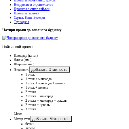
Проекты деревянных домов
Недорогие в строительстве
Проекты в стиле хай-тек
Проекты гаражей
Сауны, Бани, Беседки
Таунхаусы
Чотири кроки до власного будинку
Найти
свой проект
Площадь (кв.м.)
Длина (мм.)
Ширина (мм.)
добавить Этажность
Этажность
1 этаж
1 этаж + мансарда
1 этаж + мансарда + цоколь
1 этаж + цоколь
2 этажа
2 этажа + мансарда
2 этажа + мансарда + цоколь
2 этажа + цоколь
3 этажа
Close
добавить Матер.стен
Матер.стен
бетон
дерево