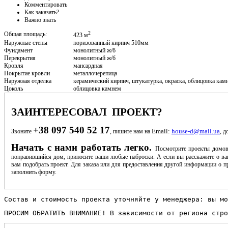
Комментировать
Как заказать?
Важно знать
2
Общая площадь:
423 м
Наружные стены
поризованный кирпич 510мм
Фундамент
монолитный ж/б
Перекрытия
монолитный ж/б
Кровля
мансардная
Покрытие кровли
металлочерепица
Наружная отделка
керамический кирпич, штукатурка, окраска, облицовка кам
Цоколь
облицовка камнем
ЗАИНТЕРЕСОВАЛ ПРОЕКТ?
+38 097 540 52 17
Email:
house-d@mail.ua
Звоните
, пишите нам на
, д
Начать с нами работать легко.
Посмотрите проекты домов
понравившийся дом, приносите ваши любые наброски. А если вы расскажите о ва
вам подобрать проект. Для заказа или для предоставления другой информации о пр
заполнить форму.
Состав и стоимость проекта уточняйте у менеджера: вы мо
ПРОСИМ ОБРАТИТЬ ВНИМАНИЕ! В зависимости от региона стро