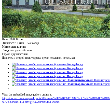
Цена: 30 000 грн.
Этажность:
1 этаж + мансарда
Матер.стен:
кирпич
Тип дома:
русский стиль
Гараж:
двухместный
Доп.элем.:
второй свет, терраса, кухня-столовая, котельная
Фасад
Фасад
Фасад
Фасад
Фасад
Фасад
Фасад
Фасад
План первого этажа
План первог
План второго этажа
План второг
View the embedded image gallery online at:
https://housed.com.ua/proekty-ot-300-kv-m/%D0%BF%D1%80%D0%BE%D0%
%E2%84%96-42300#sigProGalleria8d130c9096