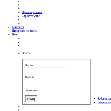
Проектирование
Строительство
Контакты
Интересно почитать
Вход
Войти
Логин
Пароль
Запомнить
Забыли па
Забыли ло