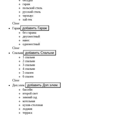
беседки
гараж
польский стиль
русский стиль
таунхаус
хай-тек
Close
добавить Гараж
Гараж
без гаража
двухместный
навес
одноместный
Close
добавить Спальни
Спальни
1 спальня
2 спальни
3 спальни
4 спальни
5 спален
6 спален
Close
добавить Доп.элем.
Доп.элем.
бассейн
второй свет
зимний сад
котельная
кухня-столовая
лоджия
терраса