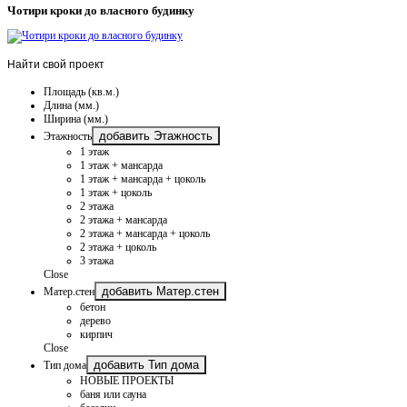
Чотири кроки до власного будинку
Найти
свой проект
Площадь (кв.м.)
Длина (мм.)
Ширина (мм.)
добавить Этажность
Этажность
1 этаж
1 этаж + мансарда
1 этаж + мансарда + цоколь
1 этаж + цоколь
2 этажа
2 этажа + мансарда
2 этажа + мансарда + цоколь
2 этажа + цоколь
3 этажа
Close
добавить Матер.стен
Матер.стен
бетон
дерево
кирпич
Close
добавить Тип дома
Тип дома
НОВЫЕ ПРОЕКТЫ
баня или сауна