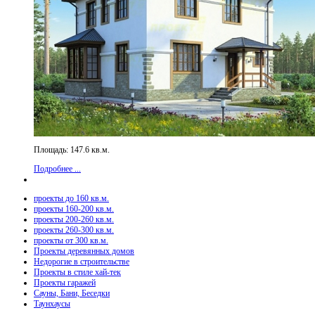
Площадь: 147.6 кв.м.
Подробнее ...
проекты до 160 кв.м.
проекты 160-200 кв.м.
проекты 200-260 кв.м.
проекты 260-300 кв.м.
проекты от 300 кв.м.
Проекты деревянных домов
Недорогие в строительстве
Проекты в стиле хай-тек
Проекты гаражей
Сауны, Бани, Беседки
Таунхаусы