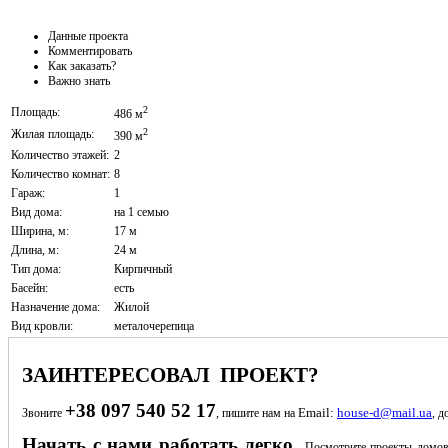
Данные проекта
Комментировать
Как заказать?
Важно знать
2
Площадь:
486 м
2
Жилая площадь:
390 м
Количество этажей:
2
Количество комнат:
8
Гараж:
1
Вид дома:
на 1 семью
Ширина, м:
17 м
Длина, м:
24 м
Тип дома:
Кирпичный
Басейн:
есть
Назначение дома:
Жилой
Вид кровли:
металочерепица
ЗАИНТЕРЕСОВАЛ ПРОЕКТ?
+38 097 540 52 17
Email:
house-d@mail.ua
Звоните
, пишите нам на
, д
Начать с нами работать легко.
Посмотрите проекты домов