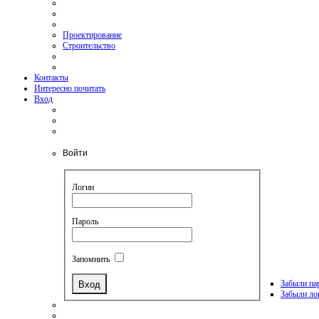
Проектирование
Строительство
Контакты
Интересно почитать
Вход
Войти
Логин
Пароль
Запомнить
Забыли па
Забыли ло