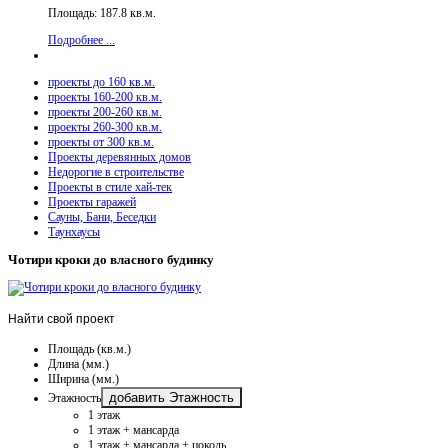
Площадь: 187.8 кв.м.
Подробнее ...
проекты до 160 кв.м.
проекты 160-200 кв.м.
проекты 200-260 кв.м.
проекты 260-300 кв.м.
проекты от 300 кв.м.
Проекты деревянных домов
Недорогие в строительстве
Проекты в стиле хай-тек
Проекты гаражей
Сауны, Бани, Беседки
Таунхаусы
Чотири кроки до власного будинку
Найти
свой проект
Площадь (кв.м.)
Длина (мм.)
Ширина (мм.)
добавить Этажность
Этажность
1 этаж
1 этаж + мансарда
1 этаж + мансарда + цоколь