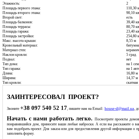
Этажность:
2
Площадь первого этажа:
110,30 
Площадь второго этажа:
90,10 кв
Второй свет:
есть
Площадь балконов:
39,40 кв
Площадь террасы:
80,70 кв
Площадь гаража:
23,40 кв
Площадь застройки:
254,80 
Макс. высота крыши:
8,55 м
Кровельный материал:
битумна
Материал стен:
керамич
Наклон кровли:
5 град.
Подвал:
нет
Тип дома:
на 1 се
Тип гаража:
на 1 авт
Длина:
16,80 м
Ширина:
14,37 м
Тип кровли:
скатная
ЗАИНТЕРЕСОВАЛ ПРОЕКТ?
+38 097 540 52 17
Email:
house-d@mail.ua
Звоните
, пишите нам на
, д
Начать с нами работать легко.
Посмотрите проекты домов
понравившийся дом, приносите ваши любые наброски. А если вы расскажите о ва
вам подобрать проект. Для заказа или для предоставления другой информации о пр
заполнить форму.