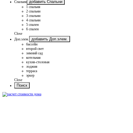
добавить Спальни
Спальни
1 спальня
2 спальни
3 спальни
4 спальни
5 спален
6 спален
Close
добавить Доп.элем.
Доп.элем.
бассейн
второй свет
зимний сад
котельная
кухня-столовая
лоджия
терраса
эркер
Close