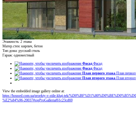
Этажность:
2 этажа
Матер.стен:
кирпич, бетон
Тип дома:
русский стиль
Гараж:
одноместный
Фасад
Фасад
Фасад
Фасад
План первого этажа
План первог
План второго этажа
План второг
View the embedded image gallery online at:
https://housed.com.ua/proekty-v-stile-khaj-tek/%D0%BF%D1%80%D0%BE%
%E2%84%96-20037#sigProGalleriaf61c23cd69