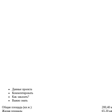
Данные проекта
Комментировать
Как заказать?
Важно знать
Общая площадь (кв.м.):
200,40 
Жилая площадь:
65,20 кв