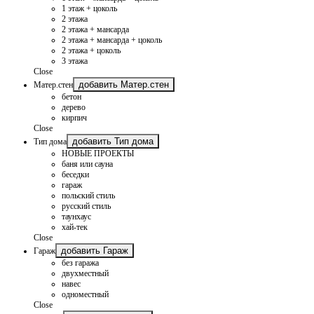
1 этаж + цоколь
2 этажа
2 этажа + мансарда
2 этажа + мансарда + цоколь
2 этажа + цоколь
3 этажа
Close
добавить Матер.стен
Матер.стен
бетон
дерево
кирпич
Close
добавить Тип дома
Тип дома
НОВЫЕ ПРОЕКТЫ
баня или сауна
беседки
гараж
польский стиль
русский стиль
таунхаус
хай-тек
Close
добавить Гараж
Гараж
без гаража
двухместный
навес
одноместный
Close