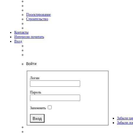
Проектирование
Строительство
Контакты
Интересно почитать
Вход
Войти
Логин
Пароль
Запомнить
Забыли па
Забыли ло